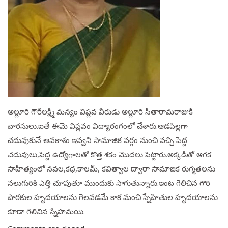
అల్లూరి గౌరీలక్ష్మి మన్యం విప్లవ వీరుడు అల్లూరి సీతారామరాజుకి
వారసులు.ఐతే ఈమె విప్లవం విద్యారంగంలో చేశారు.ఆడపిల్లగా
చదువుకునే అవకాశం ఇవ్వని సామాజిక వర్గం నుంచి వచ్చి పెద్ద
చదువులు,పెద్ద ఉద్యోగాలతో కొత్త శకం మొదలు పెట్టారు.అక్కడితో ఆగక
సాహిత్యంలో నవల,కథ,కాలమ్, కవిత్వాల ద్వారా సామాజిక రుగ్మతలను
నలుగురికి ఎత్తి చూపుతూ ముందుకు సాగుతున్నారు.ఇంట గెలిచిన గౌరి
పాఠకుల హృదయాలను గెలవడమే కాక మంచి స్నేహితుల హృదయాలను
కూడా గెలిచిన స్నేహమయి.