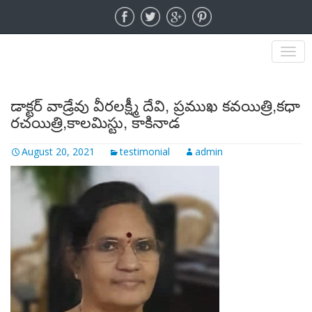
MENU
డాక్టర్ వాడ్రేవు వీరలక్ష్మీ దేవి, ప్రముఖ కవయిత్రి,కధా
రచయిత్రి,కాలమిస్టు, కాకినాడ
August 20, 2021
testimonial
admin