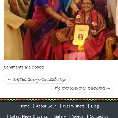
Comments are closed.
←
గుత్తికొండ సుబ్బారావు.మచిలీపట్నం
గోళ్ల నారాయణ రావు,విజయవాడ
→
Home
About Gouri
Well Wishers
Blog
Latest News & Events
Gallery
Videos
Contact us